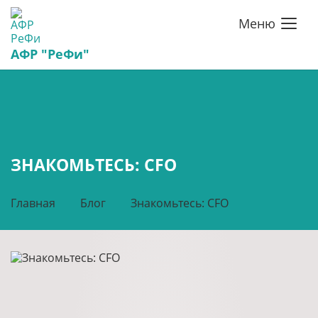
Меню
АФР "РеФи"
ЗНАКОМЬТЕСЬ: СFO
Главная
Блог
Знакомьтесь: СFO