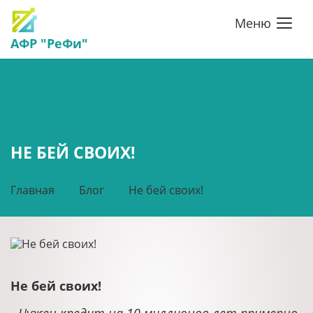
Меню
АФР "РеФи"
НЕ БЕЙ СВОИХ!
Главная
Блог
Не бей своих!
Не бей своих!