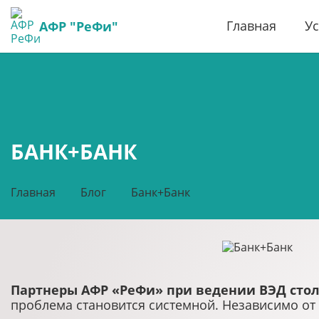
Главная
Ус
АФР "РеФи"
БАНК+БАНК
Главная
Блог
Банк+Банк
Партнеры АФР «РеФи» при ведении ВЭД стол
проблема становится системной. Независимо от