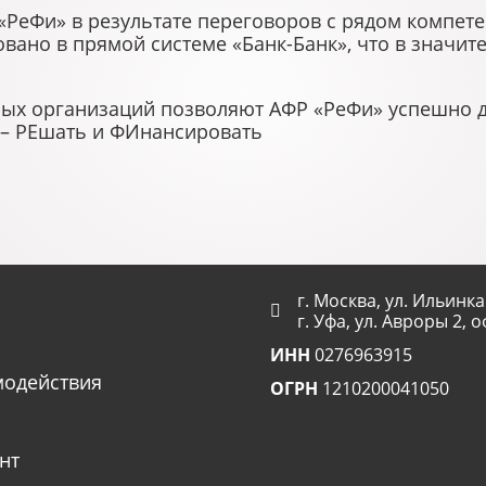
РеФи» в результате переговоров с рядом компет
овано в прямой системе «Банк-Банк», что в значи
ых организаций позволяют АФР «РеФи» успешно де
 – РЕшать и ФИнансировать
г. Москва, ул. Ильинка 
г. Уфа, ул. Авроры 2, о
ИНН
0276963915
модействия
ОГРН
1210200041050
нт